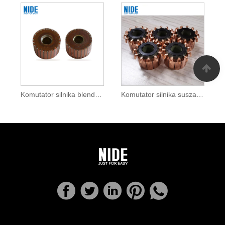
Komutator silnika blendera do urządzeń domowych
Komutator silnika suszarki do włosów