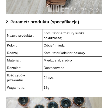
2. Parametr produktu (specyfikacja)
Komutator armatury silnika
Nazwa produktu :
odkurzacza;
Kolor :
Odcień miedzi
Rodzaj:
Komutator/kolektor hakowy
Materiał :
Miedź, stal, srebro
Rozmiar:
Dostosowane
Ilość zębów
24 szt.
przekładni :
Waga netto:
18g