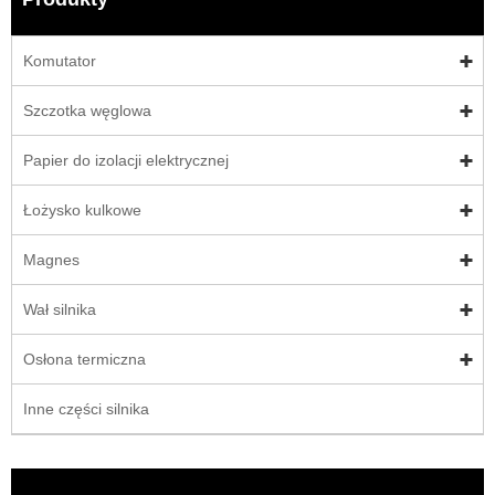
Komutator
Szczotka węglowa
Papier do izolacji elektrycznej
Łożysko kulkowe
Magnes
Wał silnika
Osłona termiczna
Inne części silnika