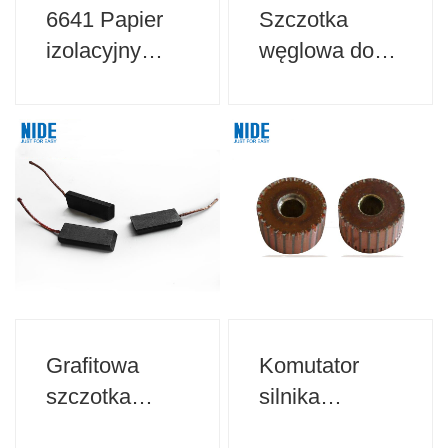
6641 Papier
Szczotka
izolacyjny
węglowa do
DMD klasy F
silnika
do izolacji
maszyny do
silnika
szycia
Grafitowa
Komutator
szczotka
silnika
węglowa do
blendera do