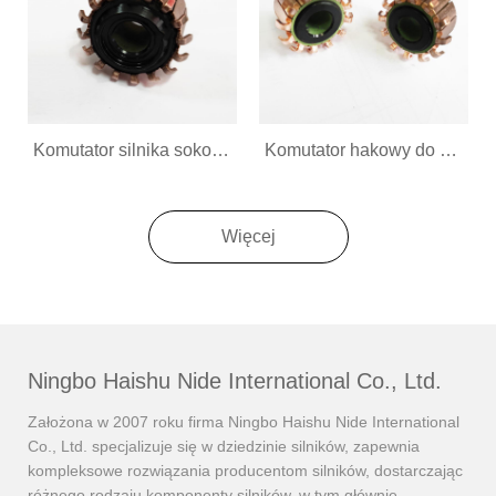
Komutator silnika sokowirówki do urządzeń domowych
Komutator hakowy do urządzeń domowych
Więcej
Ningbo Haishu Nide International Co., Ltd.
Założona w 2007 roku firma Ningbo Haishu Nide International
Co., Ltd. specjalizuje się w dziedzinie silników, zapewnia
kompleksowe rozwiązania producentom silników, dostarczając
różnego rodzaju komponenty silników, w tym głównie