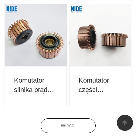
sprzętu AGD
urządzeń
domowych
Komutator
Komutator
silnika prądu
części
stałego do
zamiennych
urządzeń
silnika do
domowych
urządzeń
Więcej
domowych