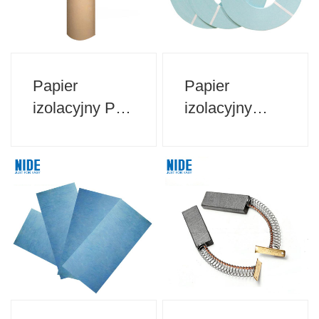
Papier
Papier
izolacyjny PM
izolacyjny
do izolacji
DMD do
silnika
izolacji silnika