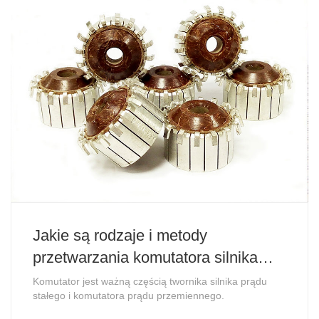
Jakie są rodzaje i metody
przetwarzania komutatora silnika
prądu stałego?
Komutator jest ważną częścią twornika silnika prądu
stałego i komutatora prądu przemiennego.