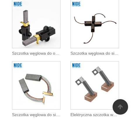
Szczotka węglowa do odkurzacza do silnika prądu stałego
Szczotka węglowa do silnika pompy RO
Szczotka węglowa do silnika maszyny do szycia
Elektryczna szczotka węglowa grafitowa do silnika prądu stałego