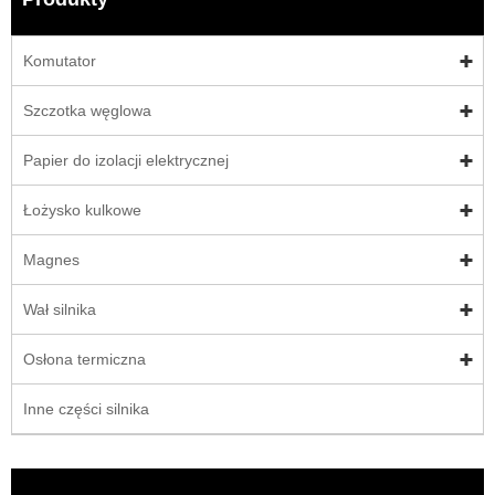
Komutator
Szczotka węglowa
Papier do izolacji elektrycznej
Łożysko kulkowe
Magnes
Wał silnika
Osłona termiczna
Inne części silnika