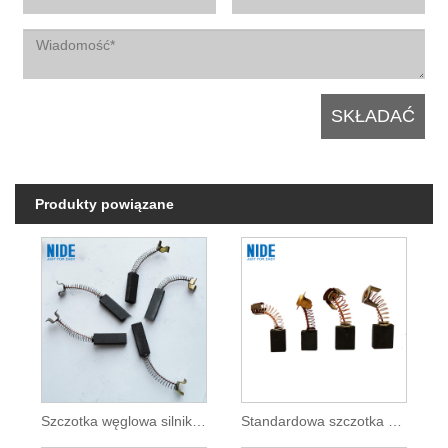
Produkty powiązane
Szczotka węglowa silnika pompy wodnej do silnika prądu stałego
Standardowa szczotka węglowa do silnika prądu stałego