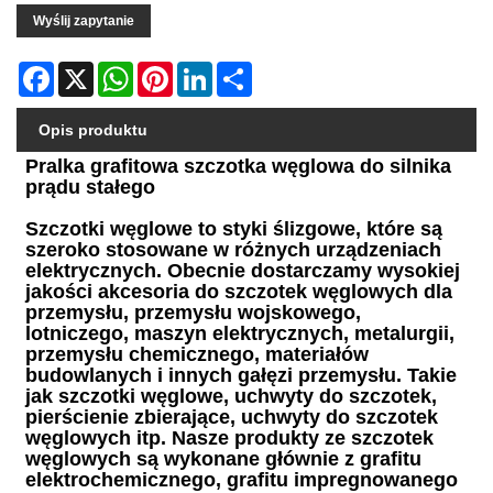
Wyślij zapytanie
Facebook
X
WhatsApp
Pinterest
LinkedIn
Share
Opis produktu
Pralka grafitowa szczotka węglowa do silnika
prądu stałego
Szczotki węglowe to styki ślizgowe, które są
szeroko stosowane w różnych urządzeniach
elektrycznych. Obecnie dostarczamy wysokiej
jakości akcesoria do szczotek węglowych dla
przemysłu, przemysłu wojskowego,
lotniczego, maszyn elektrycznych, metalurgii,
przemysłu chemicznego, materiałów
budowlanych i innych gałęzi przemysłu. Takie
jak szczotki węglowe, uchwyty do szczotek,
pierścienie zbierające, uchwyty do szczotek
węglowych itp. Nasze produkty ze szczotek
węglowych są wykonane głównie z grafitu
elektrochemicznego, grafitu impregnowanego